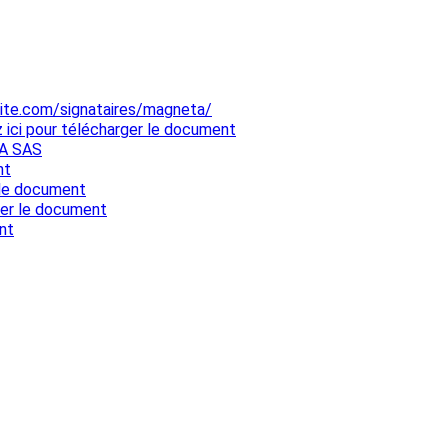
site.com/signataires/magneta/
z ici pour télécharger le document
TA SAS
nt
r le document
rger le document
nt